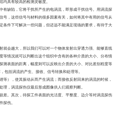
陷均具有较高的检测灵敏度。
中有缺陷，它将干扰所产生的电涡流，即形成干扰信号。用涡流探
信号，这些信号与材料的很多因素有关，如何将其中有用的信号从
定条件下可解决一些问题，但还远不能满足现场的要求，有待于大
射就会越大，所以我们可以对一个物体发射出穿透力强、能够直线
度等情况就可以判断出这个组织中含有的各种介质的大小、分布情
探测表面的距离，幅度则可以反映出介质的大小、对比差别程度等
容，包括涡流的产生、接收、信号转换和处理等。
锂等），使其振动从而产生涡流；而接收反射回来的涡流的时候，
处理，涡流探伤仪最后形成图像供人们观察判断。
较差。其次，待探工件表面的光洁度、平整度、边介等对涡流探伤
件探伤。