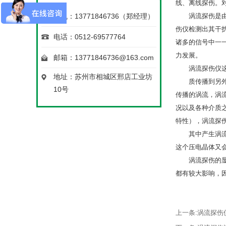
线、离线探伤。
手机：13771846736（郑经理）
涡流探伤是
伤仪检测出其干
电话：0512-69577764
诸多的信号中一
力发展。
邮箱：13771846736@163.com
涡流探伤仪
地址：苏州市相城区邢店工业坊
质传播到另
10号
传播的涡流，涡
况以及各种介质
特性），涡流探
其中产生涡
这个压电晶体又
涡流探伤的
都有较大影响，
上一条:
涡流探伤