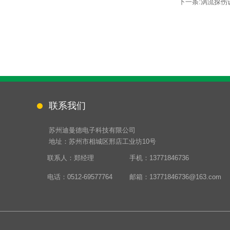
下一条:
涡流探伤
联系我们
苏州迪曼德电子科技有限公司
地址：苏州市相城区邢店工业坊10号
联系人：郑经理
手机：13771846736
电话：0512-69577764
邮箱：13771846736@163.com