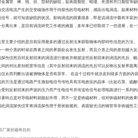
对金属管、棒、线、丝、型材的缺陷，如表面裂纹、暗缝、夹渣和开口裂纹等缺
由交流电流产生的交变磁场作用于待探伤的导电材料，感应出电涡流。如果材料
扰信号，就可知道缺陷的状况。影响涡流的因素很多，即是说涡流中载有丰富的
一分离出来，是目前涡流研究工作者的难题，多年来已经取得了一些进展，在一
这里主要介绍的是目前应用最多的通过反射法来获取物体内部特性信息的方法。
外一种介质的时候在两者之间的界面处会发生反射，而且介质之间的差别越大反
流探伤仪然后对反射回来的涡流进行接收并根据这些反射回来的涡流的先后、幅
之间的对比差别程度等信息（其中反射回来的涡流的先后可以反映出反射界面离
伤仪从而判断出该被测物体是否有异常。 在这个过程中就涉及到很多方面的内
流的方法是通过电路产生激励电信号传给具有压电效应的晶体（比如石英、硫酸
会受到反射回来的声波的压力而产生电信号并传送给信号处理电路进行一系列的
显著特点是对导电材料就能起作用，而不一定是铁磁材料，但对铁磁材料的效果
因此涡流探伤仪常将涡流探伤用于形状较规则、表面较光洁的铜管等非铁磁性工
仪厂家的最终目的